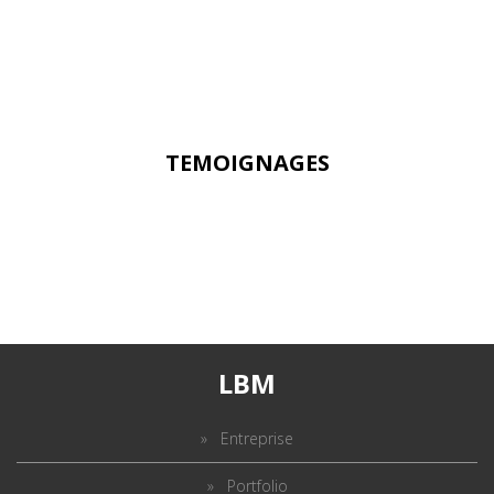
FIABILITÉ DE LIVRAISON
Notre propre flotte de véhicules est composée de 3 camions et
20 utilitaires.
TEMOIGNAGES
"Bonjour à tous, un grand merci pour la qualité du travail réal
LBM
Entreprise
Portfolio